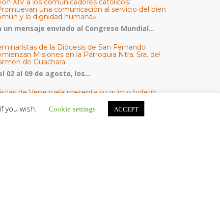
eón XIV a los comunicadores católicos:
Promuevan una comunicación al servicio del bien
omún y la dignidad humana»
n un mensaje enviado al Congreso Mundial...
eminaristas de la Diócesis de San Fernando
mienzan Misiones en la Parroquia Ntra. Sra. del
armen de Guachara
l 02 al 09 de agosto, los...
áritas de Venezuela presenta su quinto boletín
bre la atención a familias tras los terremotos
if you wish.
Cookie settings
ACCEPT
áritas de Venezuela publicó este martes 4...
omisión Episcopal de Vida Consagrada por la
ornada Pro Orantibus: La vida contemplativa,
estimonio de fe y esperanza en Venezuela
a Iglesia en Venezuela celebra este jueves...
ATEGORÍAS