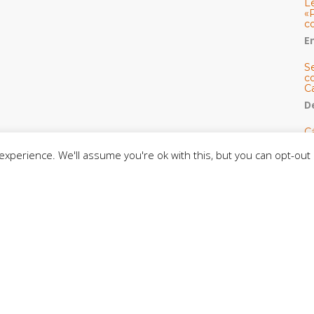
L
«
c
E
S
co
C
De
C
so
xperience. We'll assume you're ok with this, but you can opt-out 
C
C
J
t
L
C