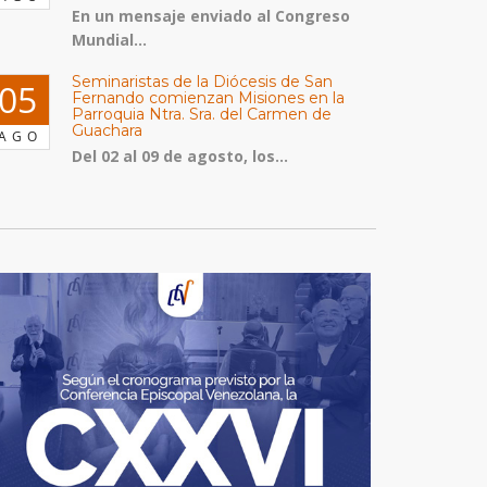
En un mensaje enviado al Congreso
Mundial...
Seminaristas de la Diócesis de San
05
Fernando comienzan Misiones en la
Parroquia Ntra. Sra. del Carmen de
Guachara
AGO
Del 02 al 09 de agosto, los...