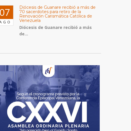
Diócesis de Guanare recibió a más de
07
70 sacerdotes para retiro de la
Renovación Carismática Católica de
Venezuela
AGO
Diócesis de Guanare recibió a más
de...