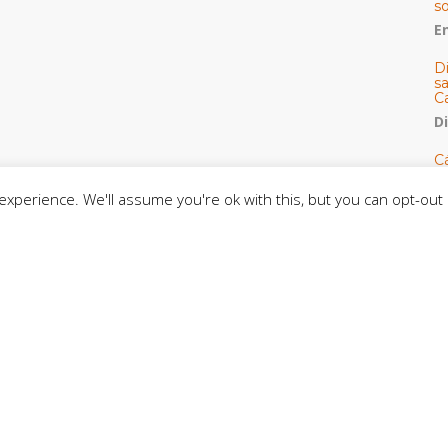
s
E
D
s
C
D
Cá
y 
h
xperience. We'll assume you're ok with this, but you can opt-out 
U
E
M
C
C
CE