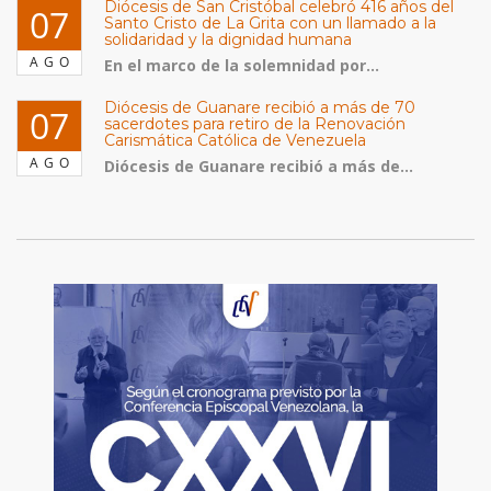
Diócesis de San Cristóbal celebró 416 años del
07
Santo Cristo de La Grita con un llamado a la
solidaridad y la dignidad humana
AGO
En el marco de la solemnidad por...
Diócesis de Guanare recibió a más de 70
07
sacerdotes para retiro de la Renovación
Carismática Católica de Venezuela
AGO
Diócesis de Guanare recibió a más de...