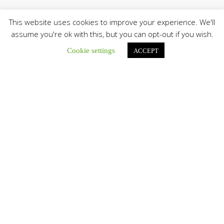
This website uses cookies to improve your experience. We'll
assume you're ok with this, but you can opt-out if you wish.
Cookie settings
ACCEPT
Únete a nuestro canal de Telegram
Botón de búsqu
Buscar:
La Santa Sede presenta el programa oficial del Viaje
Apostólico del Papa León XIV a Francia
La Oficina de Prensa de la Santa...