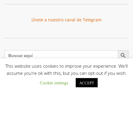
Únete a nuestro canal de Telegram
Botón de búsqu
Buscar:
This website uses cookies to improve your experience. We'll
assume you're ok with this, but you can opt-out if you wish.
Cookie settings
ACCEPT
El Centro CEC realiza el 1° Encuentro Formativo de
Maestros Voluntarios del Proyecto «Talita Kum»
Con una masiva participación que superó los...
León XIV a los comunicadores católicos: «Promuevan una
comunicación al servicio del bien común y la dignidad
humana»
En un mensaje enviado al Congreso Mundial...