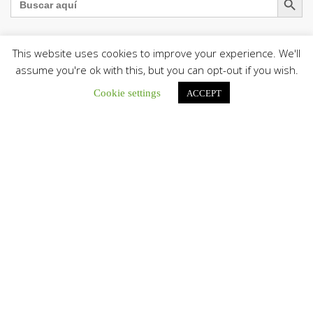
This website uses cookies to improve your experience. We'll
assume you're ok with this, but you can opt-out if you wish.
La Santa Sede presenta el programa oficial del Viaje
Apostólico del Papa León XIV a Francia
Cookie settings
ACCEPT
La Oficina de Prensa de la Santa...
Diócesis de San Cristóbal celebró 416 años del Santo Cristo
de La Grita con un llamado a la solidaridad y la dignidad
humana
En el marco de la solemnidad por...
Diócesis de Guanare recibió a más de 70 sacerdotes para
retiro de la Renovación Carismática Católica de Venezuela
Diócesis de Guanare recibió a más de...
Cáritas Italiana se reunió con presidencia de la CEV y Cáritas
de Venezuela para conocer el trabajo humanitario por
terremotos del 24 de junio
Una delegación encabezada por el padre Marco...