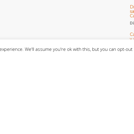
D
s
C
D
Cá
y 
h
xperience. We'll assume you're ok with this, but you can opt-out 
U
E
M
C
C
CE
C
D