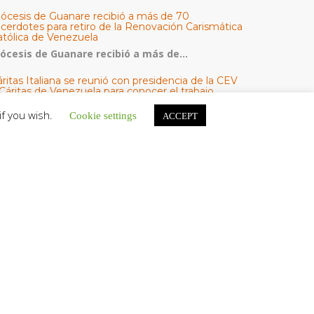
iócesis de Guanare recibió a más de 70
acerdotes para retiro de la Renovación Carismática
atólica de Venezuela
iócesis de Guanare recibió a más de...
ritas Italiana se reunió con presidencia de la CEV
Cáritas de Venezuela para conocer el trabajo
umanitario por terremotos del 24 de junio
if you wish.
Cookie settings
ACCEPT
na delegación encabezada por el padre Marco...
l Centro CEC realiza el 1° Encuentro Formativo de
aestros Voluntarios del Proyecto «Talita Kum»
on una masiva participación que superó los...
ATEGORÍAS
V Noticias
omunicado
estacadas