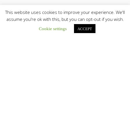
This website uses cookies to improve your experience. We'll
assume you're ok with this, but you can opt-out if you wish.
Cookie settings
ACCEPT
Únete a nuestro canal de Telegram
Botón de búsqu
Buscar:
La Santa Sede presenta el programa oficial del Viaje
Apostólico del Papa León XIV a Francia
La Oficina de Prensa de la Santa...