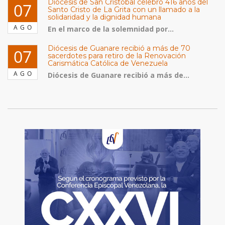
Diócesis de San Cristóbal celebró 416 años del
07
Santo Cristo de La Grita con un llamado a la
solidaridad y la dignidad humana
AGO
En el marco de la solemnidad por...
Diócesis de Guanare recibió a más de 70
07
sacerdotes para retiro de la Renovación
Carismática Católica de Venezuela
AGO
Diócesis de Guanare recibió a más de...