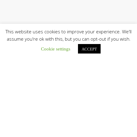
This website uses cookies to improve your experience. We'll
assume you're ok with this, but you can opt-out if you wish.
Cookie settings
ACCEPT
Únete a nuestro canal de Telegram
Botón de búsqu
Buscar: