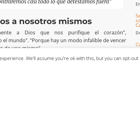
ntraremos casi todo lo que detestamos fuera”
E
S
os a nosotros mismos
co
C
mente a Dios que nos purifique el corazón”,
De
 el mundo”. “Porque hay un modo infalible de vencer
C
ro de uno mismo”.
so
C
xperience. We'll assume you're ok with this, but you can opt-out 
aría, “que cambió la historia a través de la pureza de
rificar el nuestro, superando ante todo el vicio de
C
J
rnos por todo”.
t
L
C
CE
C