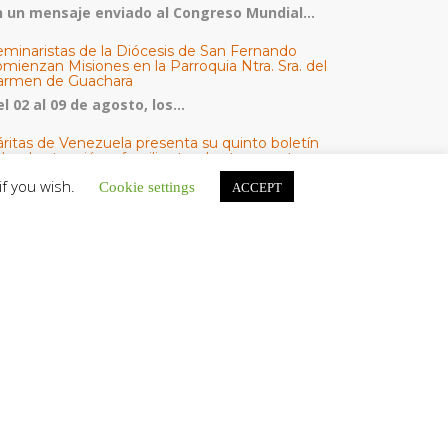
n un mensaje enviado al Congreso Mundial...
eminaristas de la Diócesis de San Fernando
mienzan Misiones en la Parroquia Ntra. Sra. del
armen de Guachara
l 02 al 09 de agosto, los...
áritas de Venezuela presenta su quinto boletín
bre la atención a familias tras los terremotos
áritas de Venezuela publicó este martes 4...
if you wish.
Cookie settings
ACCEPT
omisión Episcopal de Vida Consagrada por la
ornada Pro Orantibus: La vida contemplativa,
estimonio de fe y esperanza en Venezuela
a Iglesia en Venezuela celebra este jueves...
ATEGORÍAS
V Noticias
omunicado