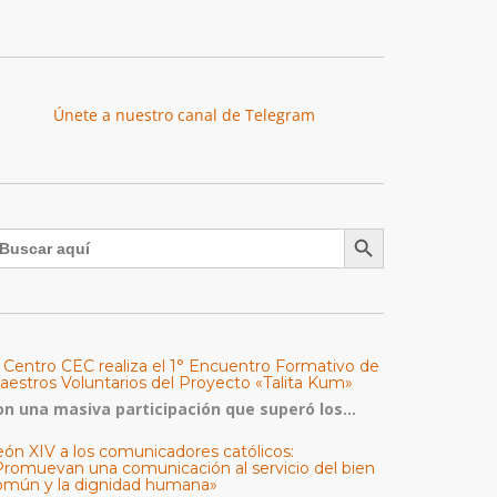
Únete a nuestro canal de Telegram
Botón de búsqueda
uscar:
l Centro CEC realiza el 1° Encuentro Formativo de
aestros Voluntarios del Proyecto «Talita Kum»
on una masiva participación que superó los...
eón XIV a los comunicadores católicos:
Promuevan una comunicación al servicio del bien
omún y la dignidad humana»