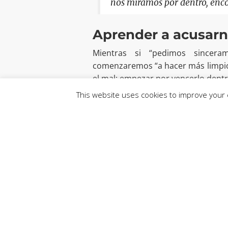
nos miramos por dentro, enco
Aprender a acusarn
Mientras si “pedimos sincera
comenzaremos “a hacer más limpio
el mal: empezar por vencerlo dent
This website uses cookies to improve your e
Y concluyó invocando a la Virgen M
su corazón”, que “nos ayude a pu
culpabilizar a los demás y de queja
Prensa CEV
Nota de prensa de Vatican News
30 de agosto de 2021
Compartir