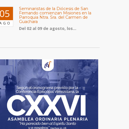
Seminaristas de la Diócesis de San
05
Fernando comienzan Misiones en la
Parroquia Ntra. Sra. del Carmen de
Guachara
AGO
Del 02 al 09 de agosto, los...