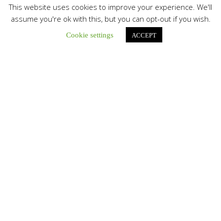
This website uses cookies to improve your experience. We'll
Botón de búsqu
Buscar:
assume you're ok with this, but you can opt-out if you wish.
Cookie settings
ACCEPT
La Santa Sede presenta el programa oficial del Viaje
Apostólico del Papa León XIV a Francia
La Oficina de Prensa de la Santa...
Diócesis de San Cristóbal celebró 416 años del Santo Cristo
de La Grita con un llamado a la solidaridad y la dignidad
humana
En el marco de la solemnidad por...
Diócesis de Guanare recibió a más de 70 sacerdotes para
retiro de la Renovación Carismática Católica de Venezuela
Diócesis de Guanare recibió a más de...
Cáritas Italiana se reunió con presidencia de la CEV y Cáritas
de Venezuela para conocer el trabajo humanitario por
terremotos del 24 de junio