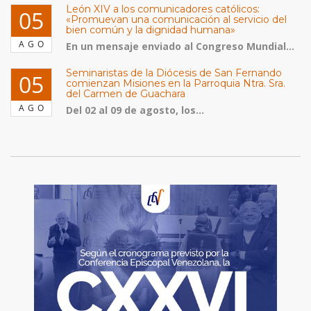
León XIV a los comunicadores católicos:
05
«Promuevan una comunicación al servicio del
bien común y la dignidad humana»
AGO
En un mensaje enviado al Congreso Mundial...
Seminaristas de la Diócesis de San Fernando
05
comienzan Misiones en la Parroquia Ntra. Sra.
del Carmen de Guachara
AGO
Del 02 al 09 de agosto, los...