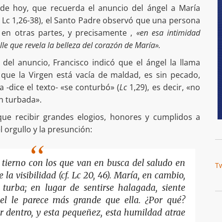
 de hoy, que recuerda el anuncio del ángel a María
f. Lc 1,26-38), el Santo Padre observó que una persona
 en otras partes, y precisamente ,
«en esa intimidad
le que revela la belleza del corazón de María».
del anuncio, Francisco indicó que el ángel la llama
ca que la Virgen está vacía de maldad, es sin pecado,
 -dice el texto- «se conturbó» (
Lc
1,29), es decir, «no
n turbada».
 que recibir grandes elogios, honores y cumplidos a
l orgullo y la presunción:
 tierno con los que van en busca del saludo en
T
e la visibilidad (cf. Lc 20, 46). María, en cambio,
 turba; en lugar de sentirse halagada, siente
el le parece más grande que ella. ¿Por qué?
r dentro, y esta pequeñez, esta humildad atrae