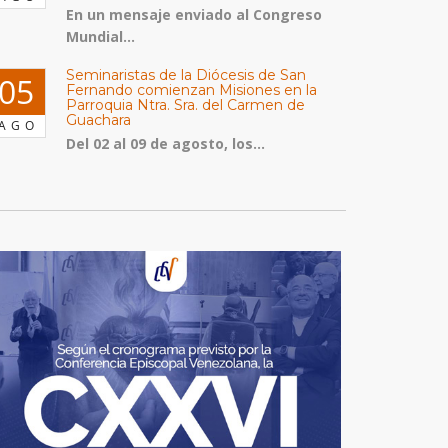
En un mensaje enviado al Congreso
Mundial...
Seminaristas de la Diócesis de San
05
Fernando comienzan Misiones en la
Parroquia Ntra. Sra. del Carmen de
Guachara
AGO
Del 02 al 09 de agosto, los...