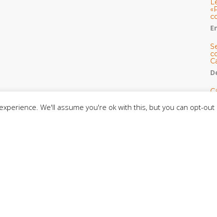
L
«
c
E
S
co
C
De
C
so
xperience. We'll assume you're ok with this, but you can opt-out 
C
C
J
t
L
C