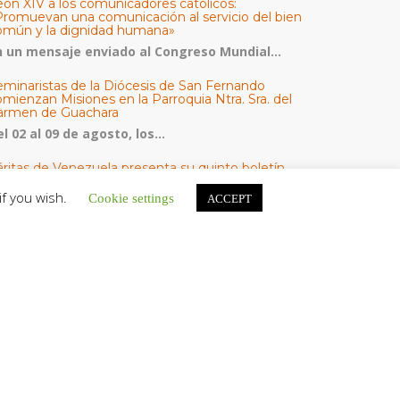
eón XIV a los comunicadores católicos:
Promuevan una comunicación al servicio del bien
omún y la dignidad humana»
n un mensaje enviado al Congreso Mundial...
eminaristas de la Diócesis de San Fernando
mienzan Misiones en la Parroquia Ntra. Sra. del
armen de Guachara
l 02 al 09 de agosto, los...
áritas de Venezuela presenta su quinto boletín
bre la atención a familias tras los terremotos
if you wish.
Cookie settings
ACCEPT
áritas de Venezuela publicó este martes 4...
omisión Episcopal de Vida Consagrada por la
ornada Pro Orantibus: La vida contemplativa,
estimonio de fe y esperanza en Venezuela
a Iglesia en Venezuela celebra este jueves...
ATEGORÍAS