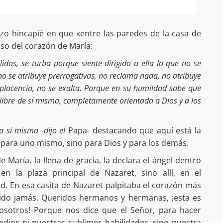
zo hincapié en que «entre las paredes de la casa de
so del corazón de María:
lidos, se turba porque siente dirigido a ella lo que no se
no se atribuye prerrogativas, no reclama nada, no atribuye
placencia, no se exalta. Porque en su humildad sabe que
á libre de sí misma, completamente orientada a Dios y a los
a sí misma -dijo el
Papa- destacando que aquí está la
 para uno mismo, sino para Dios y para los demás.
María, la llena de gracia, la declara el ángel dentro
n la plaza principal de Nazaret, sino allí, en el
d. En esa casita de Nazaret palpitaba el corazón más
ido jamás. Queridos hermanos y hermanas, ¡esta es
nosotros! Porque nos dice que el Señor, para hacer
edios ni nuestras sublimes habilidades, sino nuestra