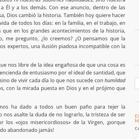
 a Él y a los demás. Con ese anuncio, dentro de las
, Dios cambió la historia. También hoy quiere hacer
da de todos los días: en la familia, en el trabajo, en
s que en los grandes acontecimientos de la historia,
ro, me pregunto, ¿lo creemos? ¿O pensamos que la
los expertos, una ilusión piadosa incompatible con la
que nos libre de la idea engañosa de que una cosa es
s encienda de entusiasmo por el ideal de santidad, que
B
sino de vivir cada día lo que nos sucede con
humildad
os, con la mirada puesta en Dios y en el prójimo que
nos ha dado a todos un buen paño para tejer la
o nos asalte la duda de no lograrlo, la tristeza de ser
E
M
 los «ojos misericordiosos» de la Virgen, ¡porque
C
sido abandonado jamás!