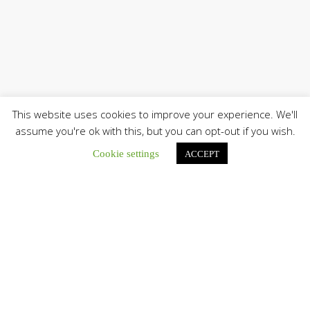
This website uses cookies to improve your experience. We'll
assume you're ok with this, but you can opt-out if you wish.
Únete a nuestro canal de Telegram
Cookie settings
ACCEPT
Botón de búsqu
Buscar:
El Centro CEC realiza el 1° Encuentro Formativo de
Maestros Voluntarios del Proyecto «Talita Kum»