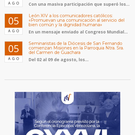
AGO
Con una masiva participación que superó los...
León XIV a los comunicadores católicos:
05
«Promuevan una comunicación al servicio del
bien común y la dignidad humana»
AGO
En un mensaje enviado al Congreso Mundial...
Seminaristas de la Diócesis de San Fernando
05
comienzan Misiones en la Parroquia Ntra. Sra.
del Carmen de Guachara
AGO
Del 02 al 09 de agosto, los...