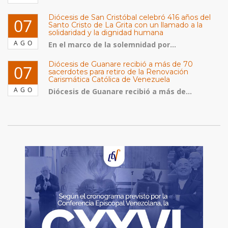
Diócesis de San Cristóbal celebró 416 años del
07
Santo Cristo de La Grita con un llamado a la
solidaridad y la dignidad humana
AGO
En el marco de la solemnidad por...
Diócesis de Guanare recibió a más de 70
07
sacerdotes para retiro de la Renovación
Carismática Católica de Venezuela
AGO
Diócesis de Guanare recibió a más de...