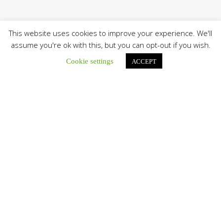
This website uses cookies to improve your experience. We'll
assume you're ok with this, but you can opt-out if you wish.
Cookie settings
ACCEPT
Únete a nuestro canal de Telegram
Botón de búsqu
Buscar:
La Santa Sede presenta el programa oficial del Viaje
Apostólico del Papa León XIV a Francia