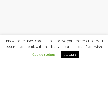
This website uses cookies to improve your experience. We'll
assume you're ok with this, but you can opt-out if you wish.
Cookie settings
ACCEPT
Únete a nuestro canal de Telegram
Botón de búsqu
Buscar: