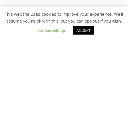
This website uses cookies to improve your experience. We'll
Botón de búsqu
Buscar:
assume you're ok with this, but you can opt-out if you wish.
Cookie settings
ACCEPT
El Centro CEC realiza el 1° Encuentro Formativo de
Maestros Voluntarios del Proyecto «Talita Kum»
Con una masiva participación que superó los...
León XIV a los comunicadores católicos: «Promuevan una
comunicación al servicio del bien común y la dignidad
humana»
En un mensaje enviado al Congreso Mundial...
Seminaristas de la Diócesis de San Fernando comienzan
Misiones en la Parroquia Ntra. Sra. del Carmen de Guachara
Del 02 al 09 de agosto, los...