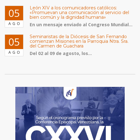
León XIV a los comunicadores católicos:
05
«Promuevan una comunicación al servicio del
bien común y la dignidad humana»
AGO
En un mensaje enviado al Congreso Mundial...
Seminaristas de la Diócesis de San Fernando
05
comienzan Misiones en la Parroquia Ntra. Sra.
del Carmen de Guachara
AGO
Del 02 al 09 de agosto, los...