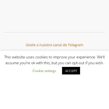
Únete a nuestro canal de Telegram
This website uses cookies to improve your experience. We'll
assume you're ok with this, but you can opt-out if you wish.
Botón de búsqu
Cookie settings
Buscar:
ACCEPT
El Centro CEC realiza el 1° Encuentro Formativo de
Maestros Voluntarios del Proyecto «Talita Kum»