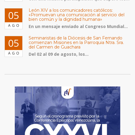
León XIV a los comunicadores católicos:
05
«Promuevan una comunicación al servicio del
bien común y la dignidad humana»
AGO
En un mensaje enviado al Congreso Mundial...
Seminaristas de la Diócesis de San Fernando
05
comienzan Misiones en la Parroquia Ntra. Sra.
del Carmen de Guachara
AGO
Del 02 al 09 de agosto, los...