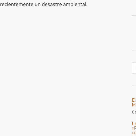
recientemente un desastre ambiental.
B
E
M
C
L
«
c