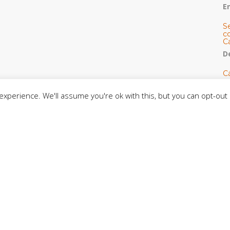
E
S
co
C
De
C
so
C
xperience. We'll assume you're ok with this, but you can opt-out 
C
J
t
L
C
CE
C