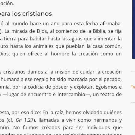
eación.
ara los cristianos
ió al mundo hace un año para esta fecha afirmaba:
). La mirada de Dios, al comienzo de la Biblia, se fija
a tierra para habitar hasta las aguas que alimentan la
fruto hasta los animales que pueblan la casa común,
Dios, quien ofrece al hombre la creación como un
 cristianos damos a la misión de cuidar la creación
a humana a ese regalo ha sido marcada por el pecado,
mía, por la codicia de poseer y explotar. Egoísmos e
T
ón —lugar de encuentro e intercambio—, un teatro de
esta, por eso dice: En la raíz, hemos olvidado quiénes
os (cf.
Gn
1,27), llamadas a vivir como hermanos y
ún. No fuimos creados para ser individuos que
eados en el centro de una
red de vida
compuesta por