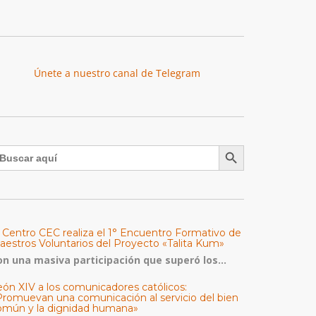
Únete a nuestro canal de Telegram
Botón de búsqueda
uscar:
l Centro CEC realiza el 1° Encuentro Formativo de
aestros Voluntarios del Proyecto «Talita Kum»
on una masiva participación que superó los...
eón XIV a los comunicadores católicos:
Promuevan una comunicación al servicio del bien
omún y la dignidad humana»