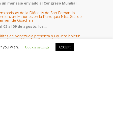
n un mensaje enviado al Congreso Mundial...
eminaristas de la Diócesis de San Fernando
mienzan Misiones en la Parroquia Ntra. Sra. del
armen de Guachara
l 02 al 09 de agosto, los...
áritas de Venezuela presenta su quinto boletín
bre la atención a familias tras los terremotos
áritas de Venezuela publicó este martes 4...
if you wish.
Cookie settings
ACCEPT
omisión Episcopal de Vida Consagrada por la
ornada Pro Orantibus: La vida contemplativa,
estimonio de fe y esperanza en Venezuela
a Iglesia en Venezuela celebra este jueves...
ATEGORÍAS
V Noticias
omunicado