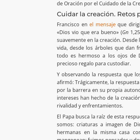
de Oración por el Cuidado de la Cr
Cuidar la creación. Retos p
Francisco en
el mensaje
que dirig
«Dios vio que era bueno» (
Gn
1,25
suavemente en la creación. Desde l
vida, desde los árboles que dan 
todo es hermoso a los ojos de 
precioso regalo para custodiar.
Y observando la respuesta que los
afirmó: Trágicamente, la respuest
por la barrera en su propia autono
intereses han hecho de la creaci
rivalidad y enfrentamientos.
El Papa busca la raíz de esta respu
somos: criaturas a imagen de Di
hermanas en la misma casa com
mangonean; fuimos pensados y des