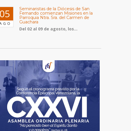
Seminaristas de la Diócesis de San
05
Fernando comienzan Misiones en la
Parroquia Ntra. Sra. del Carmen de
Guachara
AGO
Del 02 al 09 de agosto, los...