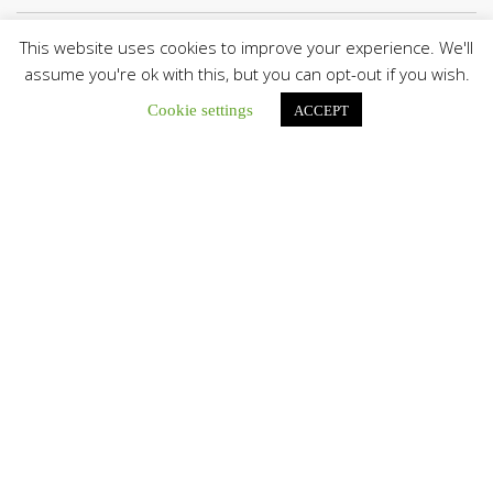
This website uses cookies to improve your experience. We'll
Botón de búsqu
Buscar:
assume you're ok with this, but you can opt-out if you wish.
Cookie settings
ACCEPT
La Santa Sede presenta el programa oficial del Viaje
Apostólico del Papa León XIV a Francia
La Oficina de Prensa de la Santa...
Diócesis de San Cristóbal celebró 416 años del Santo Cristo
de La Grita con un llamado a la solidaridad y la dignidad
humana
En el marco de la solemnidad por...
Diócesis de Guanare recibió a más de 70 sacerdotes para
retiro de la Renovación Carismática Católica de Venezuela
Diócesis de Guanare recibió a más de...
Cáritas Italiana se reunió con presidencia de la CEV y Cáritas