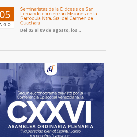
Seminaristas de la Diócesis de San
05
Fernando comienzan Misiones en la
Parroquia Ntra. Sra. del Carmen de
Guachara
AGO
Del 02 al 09 de agosto, los...