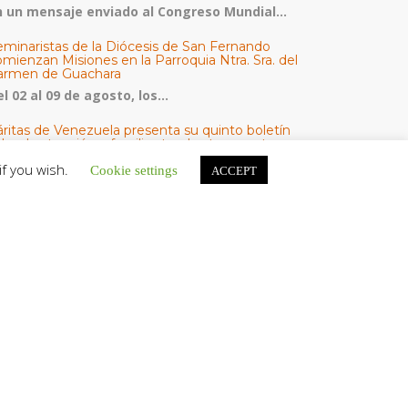
n un mensaje enviado al Congreso Mundial...
eminaristas de la Diócesis de San Fernando
mienzan Misiones en la Parroquia Ntra. Sra. del
armen de Guachara
l 02 al 09 de agosto, los...
áritas de Venezuela presenta su quinto boletín
bre la atención a familias tras los terremotos
áritas de Venezuela publicó este martes 4...
if you wish.
Cookie settings
ACCEPT
omisión Episcopal de Vida Consagrada por la
ornada Pro Orantibus: La vida contemplativa,
estimonio de fe y esperanza en Venezuela
a Iglesia en Venezuela celebra este jueves...
ATEGORÍAS
V Noticias
omunicado