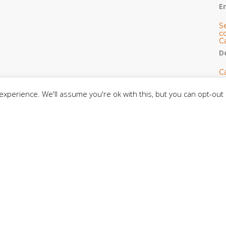
E
S
co
C
De
C
so
C
xperience. We'll assume you're ok with this, but you can opt-out 
C
J
t
L
C
CE
C