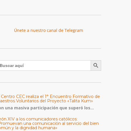
Únete a nuestro canal de Telegram
Botón de búsqueda
uscar:
l Centro CEC realiza el 1° Encuentro Formativo de
aestros Voluntarios del Proyecto «Talita Kum»
on una masiva participación que superó los...
eón XIV a los comunicadores católicos:
Promuevan una comunicación al servicio del bien
omún y la dignidad humana»