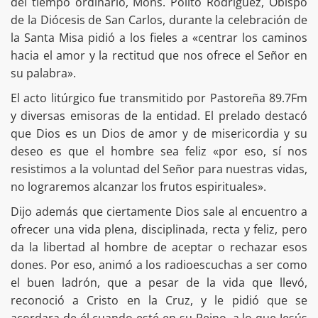
del tiempo ordinario, Mons. Polito Rodríguez, Obispo
de la Diócesis de San Carlos, durante la celebración de
la Santa Misa pidió a los fieles a «centrar los caminos
hacia el amor y la rectitud que nos ofrece el Señor en
su palabra».
El acto litúrgico fue transmitido por Pastoreña 89.7Fm
y diversas emisoras de la entidad. El prelado destacó
que Dios es un Dios de amor y de misericordia y su
deseo es que el hombre sea feliz «por eso, sí nos
resistimos a la voluntad del Señor para nuestras vidas,
no lograremos alcanzar los frutos espirituales».
Dijo además que ciertamente Dios sale al encuentro a
ofrecer una vida plena, disciplinada, recta y feliz, pero
da la libertad al hombre de aceptar o rechazar esos
dones. Por eso, animó a los radioescuchas a ser como
el buen ladrón, que a pesar de la vida que llevó,
reconoció a Cristo en la Cruz, y le pidió que se
acordara de él cuando esté en su Reino, a lo que Jesús