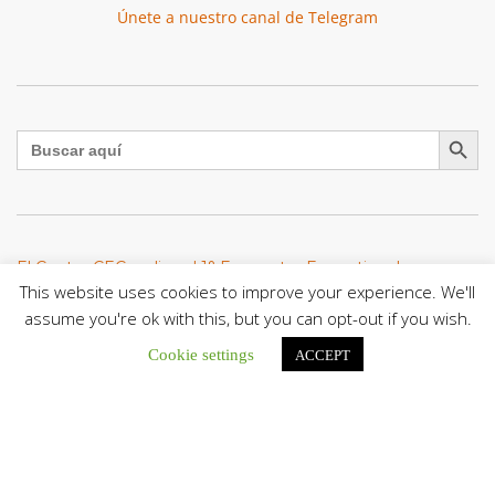
Únete a nuestro canal de Telegram
Botón de búsqu
Buscar:
El Centro CEC realiza el 1° Encuentro Formativo de
Maestros Voluntarios del Proyecto «Talita Kum»
This website uses cookies to improve your experience. We'll
Con una masiva participación que superó los...
assume you're ok with this, but you can opt-out if you wish.
Cookie settings
ACCEPT
León XIV a los comunicadores católicos: «Promuevan una
comunicación al servicio del bien común y la dignidad
humana»
En un mensaje enviado al Congreso Mundial...
Seminaristas de la Diócesis de San Fernando comienzan
Misiones en la Parroquia Ntra. Sra. del Carmen de Guachara