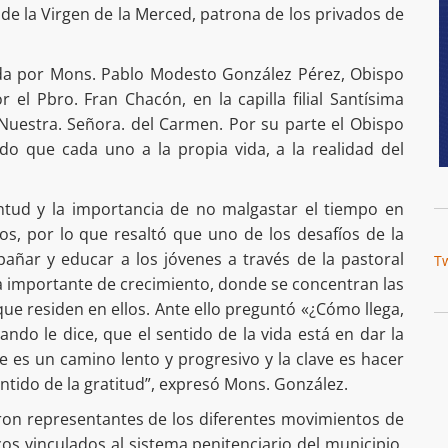
 de la Virgen de la Merced, patrona de los privados de
dida por Mons. Pablo Modesto González Pérez, Obispo
el Pbro. Fran Chacón, en la capilla filial Santísima
 Nuestra. Señora. del Carmen. Por su parte el Obispo
ido que cada uno a la propia vida, a la realidad del
entud y la importancia de no malgastar el tiempo en
s, por lo que resaltó que uno de los desafíos de la
añar y educar a los jóvenes a través de la pastoral
T
apa importante de crecimiento, donde se concentran las
que residen en ellos. Ante ello preguntó «¿Cómo llega,
ando le dice, que el sentido de la vida está en dar la
e es un camino lento y progresivo y la clave es hacer
ntido de la gratitud”, expresó Mons. González.
ieron representantes de los diferentes movimientos de
s vinculados al sistema penitenciario del municipio.