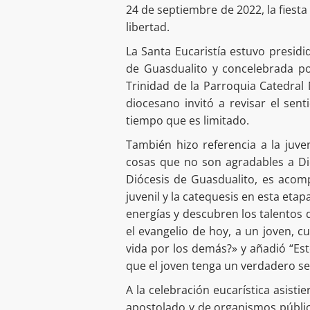
24 de septiembre de 2022, la fiesta
libertad.
La Santa Eucaristía estuvo presi
de Guasdualito y concelebrada por 
Trinidad de la Parroquia Catedral
diocesano invitó a revisar el sent
tiempo que es limitado.
También hizo referencia a la juv
cosas que no son agradables a Dio
Diócesis de Guasdualito, es acomp
juvenil y la catequesis en esta et
energías y descubren los talentos 
el evangelio de hoy, a un joven, cu
vida por los demás?» y añadió “Est
que el joven tenga un verdadero se
A la celebración eucarística asist
apostolado y de organismos público