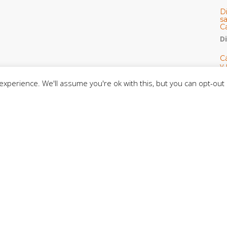
D
s
C
D
Cá
y 
h
xperience. We'll assume you're ok with this, but you can opt-out 
U
E
M
C
C
CE
C
D