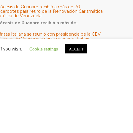
iócesis de Guanare recibió a más de 70
acerdotes para retiro de la Renovación Carismática
atólica de Venezuela
iócesis de Guanare recibió a más de...
ritas Italiana se reunió con presidencia de la CEV
Cáritas de Venezuela para conocer el trabajo
umanitario por terremotos del 24 de junio
if you wish.
Cookie settings
ACCEPT
na delegación encabezada por el padre Marco...
l Centro CEC realiza el 1° Encuentro Formativo de
aestros Voluntarios del Proyecto «Talita Kum»
on una masiva participación que superó los...
ATEGORÍAS
V Noticias
omunicado
estacadas