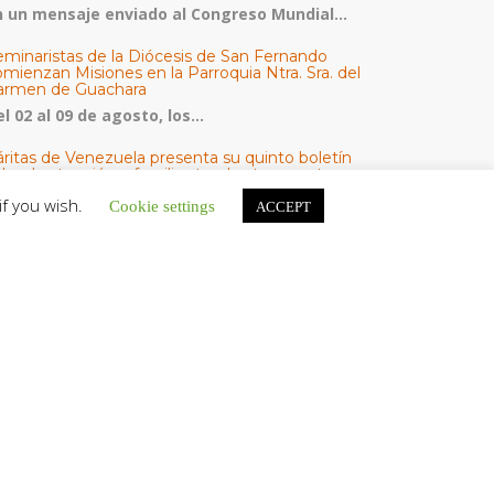
n un mensaje enviado al Congreso Mundial...
eminaristas de la Diócesis de San Fernando
mienzan Misiones en la Parroquia Ntra. Sra. del
armen de Guachara
l 02 al 09 de agosto, los...
áritas de Venezuela presenta su quinto boletín
bre la atención a familias tras los terremotos
áritas de Venezuela publicó este martes 4...
if you wish.
Cookie settings
ACCEPT
omisión Episcopal de Vida Consagrada por la
ornada Pro Orantibus: La vida contemplativa,
estimonio de fe y esperanza en Venezuela
a Iglesia en Venezuela celebra este jueves...
ATEGORÍAS
V Noticias
omunicado