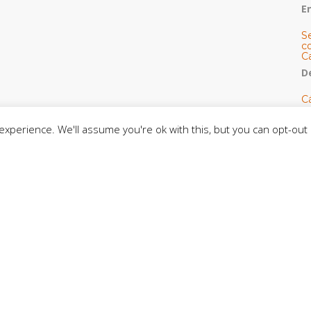
E
S
co
C
De
C
so
C
xperience. We'll assume you're ok with this, but you can opt-out 
C
J
t
L
C
CE
C