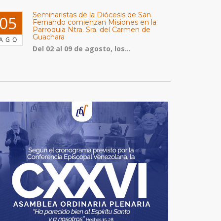
Seminaristas de la Diócesis de San
05
Fernando comienzan Misiones en la
Parroquia Ntra. Sra. del Carmen de
Guachara
AGO
Del 02 al 09 de agosto, los...