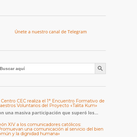
Únete a nuestro canal de Telegram
Botón de búsqueda
uscar:
l Centro CEC realiza el 1° Encuentro Formativo de
aestros Voluntarios del Proyecto «Talita Kum»
on una masiva participación que superó los...
eón XIV a los comunicadores católicos:
Promuevan una comunicación al servicio del bien
omún y la dignidad humana»