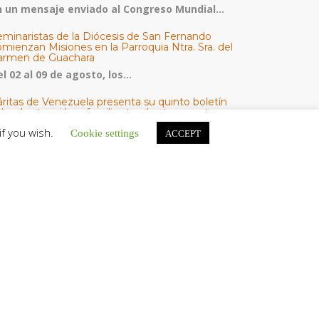
n un mensaje enviado al Congreso Mundial...
eminaristas de la Diócesis de San Fernando
mienzan Misiones en la Parroquia Ntra. Sra. del
armen de Guachara
l 02 al 09 de agosto, los...
áritas de Venezuela presenta su quinto boletín
bre la atención a familias tras los terremotos
áritas de Venezuela publicó este martes 4...
if you wish.
Cookie settings
ACCEPT
omisión Episcopal de Vida Consagrada por la
ornada Pro Orantibus: La vida contemplativa,
estimonio de fe y esperanza en Venezuela
a Iglesia en Venezuela celebra este jueves...
ATEGORÍAS
V Noticias
omunicado