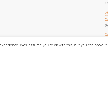
E
S
co
C
De
C
so
C
xperience. We'll assume you're ok with this, but you can opt-out 
C
J
t
L
C
CE
C