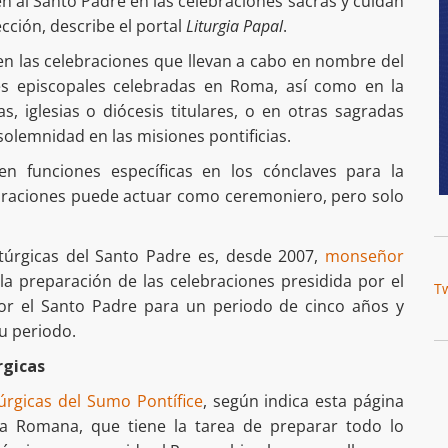
en al Santo Padre en las celebraciones sacras y cuidan
ección, describe el portal
Liturgia Papal
.
en las celebraciones que llevan a cabo en nombre del
es episcopales celebradas en Roma, así como en la
, iglesias o diócesis titulares, o en otras sagradas
solemnidad en las misiones pontificias.
en funciones específicas en los cónclaves para la
ebraciones puede actuar como ceremoniero, pero solo
itúrgicas del Santo Padre es, desde 2007,
monseñor
la preparación de las celebraciones presidida por el
T
r el Santo Padre para un periodo de cinco años y
u periodo.
rgicas
túrgicas del Sumo Pontífice
, según indica esta página
a Romana, que tiene la tarea de preparar todo lo