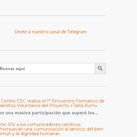
Únete a nuestro canal de Telegram
Botón de búsqueda
uscar:
l Centro CEC realiza el 1° Encuentro Formativo de
aestros Voluntarios del Proyecto «Talita Kum»
on una masiva participación que superó los...
eón XIV a los comunicadores católicos:
Promuevan una comunicación al servicio del bien
omún y la dignidad humana»