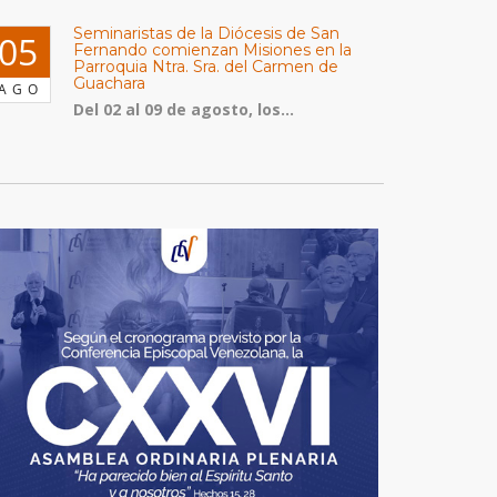
Seminaristas de la Diócesis de San
05
Fernando comienzan Misiones en la
Parroquia Ntra. Sra. del Carmen de
Guachara
AGO
Del 02 al 09 de agosto, los...