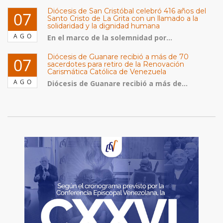
Diócesis de San Cristóbal celebró 416 años del
07
Santo Cristo de La Grita con un llamado a la
solidaridad y la dignidad humana
AGO
En el marco de la solemnidad por...
Diócesis de Guanare recibió a más de 70
07
sacerdotes para retiro de la Renovación
Carismática Católica de Venezuela
AGO
Diócesis de Guanare recibió a más de...