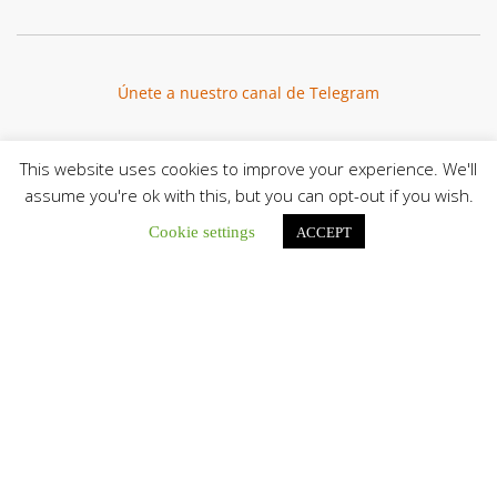
Únete a nuestro canal de Telegram
This website uses cookies to improve your experience. We'll
assume you're ok with this, but you can opt-out if you wish.
Botón de búsqu
Buscar:
Cookie settings
ACCEPT
El Centro CEC realiza el 1° Encuentro Formativo de
Maestros Voluntarios del Proyecto «Talita Kum»
Con una masiva participación que superó los...
León XIV a los comunicadores católicos: «Promuevan una
comunicación al servicio del bien común y la dignidad
humana»