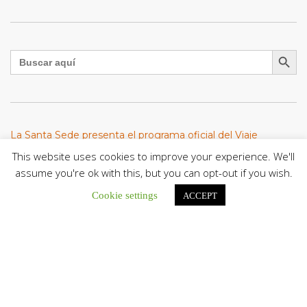
Botón de búsqu
Buscar:
La Santa Sede presenta el programa oficial del Viaje
Apostólico del Papa León XIV a Francia
This website uses cookies to improve your experience. We'll
La Oficina de Prensa de la Santa...
assume you're ok with this, but you can opt-out if you wish.
Cookie settings
ACCEPT
Diócesis de San Cristóbal celebró 416 años del Santo Cristo
de La Grita con un llamado a la solidaridad y la dignidad
humana
En el marco de la solemnidad por...
Diócesis de Guanare recibió a más de 70 sacerdotes para
retiro de la Renovación Carismática Católica de Venezuela
Diócesis de Guanare recibió a más de...