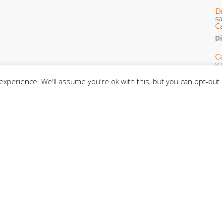
D
s
C
D
Cá
y 
h
xperience. We'll assume you're ok with this, but you can opt-out 
U
E
M
C
C
CE
C
D