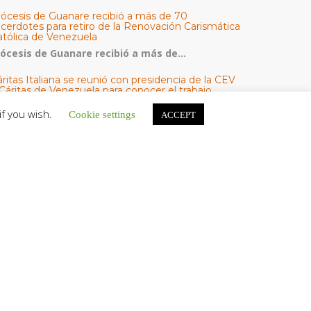
iócesis de Guanare recibió a más de 70
acerdotes para retiro de la Renovación Carismática
atólica de Venezuela
iócesis de Guanare recibió a más de...
ritas Italiana se reunió con presidencia de la CEV
Cáritas de Venezuela para conocer el trabajo
umanitario por terremotos del 24 de junio
if you wish.
Cookie settings
ACCEPT
na delegación encabezada por el padre Marco...
l Centro CEC realiza el 1° Encuentro Formativo de
aestros Voluntarios del Proyecto «Talita Kum»
on una masiva participación que superó los...
ATEGORÍAS
V Noticias
omunicado
estacadas