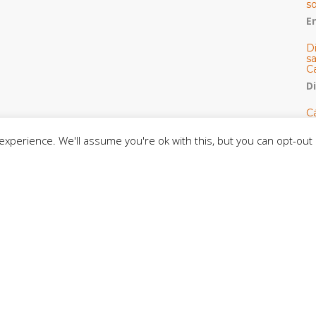
s
E
D
s
C
D
Cá
y 
h
xperience. We'll assume you're ok with this, but you can opt-out 
U
E
M
C
C
CE