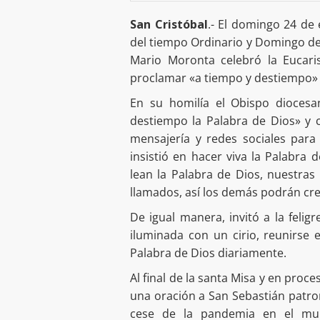
San Cristóbal
.- El domingo 24 de
del tiempo Ordinario y Domingo de 
Mario Moronta celebró la Eucaris
proclamar «a tiempo y destiempo» 
En su homilía el Obispo dioces
destiempo la Palabra de Dios» y cu
mensajería y redes sociales para
insistió en hacer viva la Palabra 
lean la Palabra de Dios, nuestras
llamados, así los demás podrán cre
De igual manera, invitó a la feligr
iluminada con un cirio, reunirse 
Palabra de Dios diariamente.
Al final de la santa Misa y en proce
una oración a San Sebastián patron
cese de la pandemia en el mu