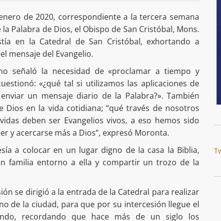
 enero de 2020, correspondiente a la tercera semana
la Palabra de Dios, el Obispo de San Cristóbal, Mons.
tía en la Catedral de San Cristóbal, exhortando a
el mensaje del Evangelio.
ano señaló la necesidad de «proclamar a tiempo y
estionó: «¿qué tal si utilizamos las aplicaciones de
 enviar un mensaje diario de la Palabra?». También
de Dios en la vida cotidiana; “qué través de nosotros
 vidas deben ser Evangelios vivos, a eso hemos sido
er y acercarse más a Dios”, expresó Moronta.
esía a colocar en un lugar digno de la casa la Biblia,
T
en familia entorno a ella y compartir un trozo de la
sión se dirigió a la entrada de la Catedral para realizar
o de la ciudad, para que por su intercesión llegue el
ndo, recordando que hace más de un siglo los