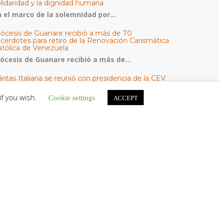
olidaridad y la dignidad humana
n el marco de la solemnidad por...
iócesis de Guanare recibió a más de 70
acerdotes para retiro de la Renovación Carismática
atólica de Venezuela
iócesis de Guanare recibió a más de...
ritas Italiana se reunió con presidencia de la CEV
Cáritas de Venezuela para conocer el trabajo
umanitario por terremotos del 24 de junio
if you wish.
Cookie settings
ACCEPT
na delegación encabezada por el padre Marco...
l Centro CEC realiza el 1° Encuentro Formativo de
aestros Voluntarios del Proyecto «Talita Kum»
on una masiva participación que superó los...
ATEGORÍAS
V Noticias