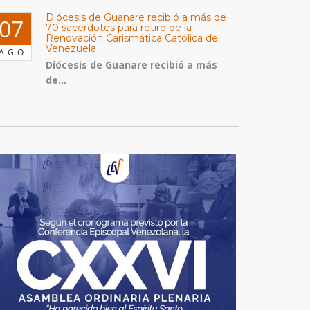
Diócesis de Guanare recibió a más de
07
70 sacerdotes para retiro de la
Renovación Carismática Católica de
Venezuela
AGO
Diócesis de Guanare recibió a más
de...