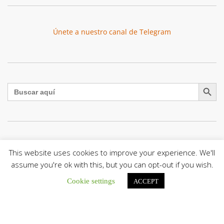
Únete a nuestro canal de Telegram
Botón de búsqu
Buscar:
León XIV a los comunicadores católicos: «Promuevan una
This website uses cookies to improve your experience. We'll
comunicación al servicio del bien común y la dignidad
humana»
assume you're ok with this, but you can opt-out if you wish.
En un mensaje enviado al Congreso Mundial...
Cookie settings
ACCEPT
Seminaristas de la Diócesis de San Fernando comienzan
Misiones en la Parroquia Ntra. Sra. del Carmen de Guachara
Del 02 al 09 de agosto, los...