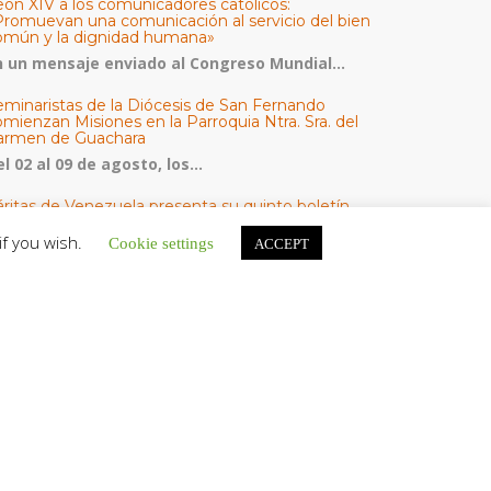
eón XIV a los comunicadores católicos:
Promuevan una comunicación al servicio del bien
omún y la dignidad humana»
n un mensaje enviado al Congreso Mundial...
eminaristas de la Diócesis de San Fernando
mienzan Misiones en la Parroquia Ntra. Sra. del
armen de Guachara
l 02 al 09 de agosto, los...
áritas de Venezuela presenta su quinto boletín
bre la atención a familias tras los terremotos
if you wish.
Cookie settings
ACCEPT
áritas de Venezuela publicó este martes 4...
omisión Episcopal de Vida Consagrada por la
ornada Pro Orantibus: La vida contemplativa,
estimonio de fe y esperanza en Venezuela
a Iglesia en Venezuela celebra este jueves...
ATEGORÍAS