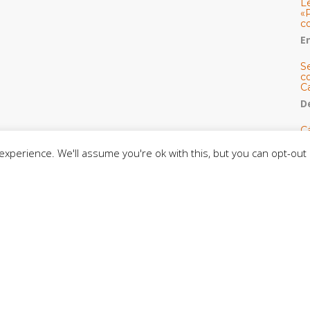
L
«
c
E
S
co
C
De
C
so
xperience. We'll assume you're ok with this, but you can opt-out 
C
C
J
t
L
C