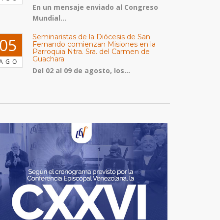
En un mensaje enviado al Congreso
Mundial...
Seminaristas de la Diócesis de San
05
Fernando comienzan Misiones en la
Parroquia Ntra. Sra. del Carmen de
Guachara
AGO
Del 02 al 09 de agosto, los...