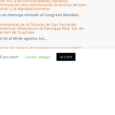
eón XIV a los comunicadores católicos:
Promuevan una comunicación al servicio del bien
omún y la dignidad humana»
n un mensaje enviado al Congreso Mundial...
eminaristas de la Diócesis de San Fernando
mienzan Misiones en la Parroquia Ntra. Sra. del
armen de Guachara
l 02 al 09 de agosto, los...
áritas de Venezuela presenta su quinto boletín
bre la atención a familias tras los terremotos
if you wish.
Cookie settings
ACCEPT
áritas de Venezuela publicó este martes 4...
omisión Episcopal de Vida Consagrada por la
ornada Pro Orantibus: La vida contemplativa,
estimonio de fe y esperanza en Venezuela
a Iglesia en Venezuela celebra este jueves...
ATEGORÍAS