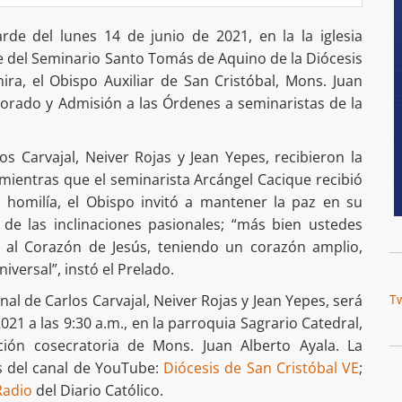
arde del lunes 14 de junio de 2021, en la la iglesia
e del Seminario Santo Tomás de Aquino de la Diócesis
ira, el Obispo Auxiliar de San Cristóbal, Mons. Juan
ectorado y Admisión a las Órdenes a seminaristas de la
s Carvajal, Neiver Rojas y Jean Yepes, recibieron la
mientras que el seminarista Arcángel Cacique recibió
u homilía, el Obispo invitó a mantener la paz en su
e las inclinaciones pasionales; “más bien ustedes
 al Corazón de Jesús, teniendo un corazón amplio,
iversal”, instó el Prelado.
l de Carlos Carvajal, Neiver Rojas y Jean Yepes, será
T
21 a las 9:30 a.m., en la parroquia Sagrario Catedral,
ión cosecratoria de Mons. Juan Alberto Ayala. La
s del canal de YouTube:
Diócesis de San Cristóbal VE
;
Radio
del Diario Católico.