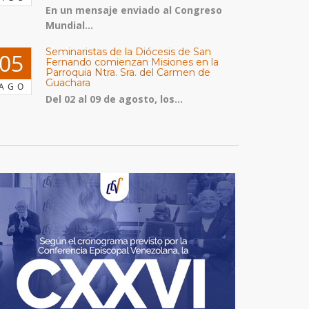
En un mensaje enviado al Congreso
Mundial...
Seminaristas de la Diócesis de San
05
Fernando comienzan Misiones en la
Parroquia Ntra. Sra. del Carmen de
Guachara
AGO
Del 02 al 09 de agosto, los...