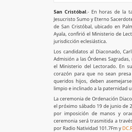
San Cristóbal
.- En horas de la t
Jesucristo Sumo y Eterno Sacerdot
de San Cristóbal, ubicado en Palm
Ayala, confirió el Ministerio de L
jurisdicción eclesiástica.
Los candidatos al Diaconado, Carlo
Admisión a las Órdenes Sagradas, 
el Ministerio del Lectorado. En s
corazón para que no sean presa d
queridos hijos, deben asemejarse
limpio e inclinado a la paternidad un
La ceremonia de Ordenación Diacona
el próximo sábado 19 de junio de 20
por imposición de manos y orac
ceremonia será trasmitida a travé
por Radio Natividad 101.7Fm y
DC.