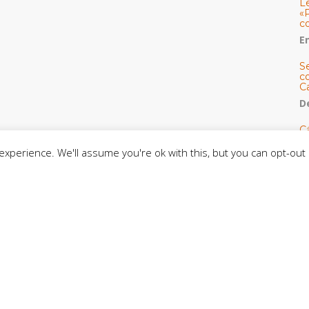
L
«
c
E
S
co
C
De
C
so
xperience. We'll assume you're ok with this, but you can opt-out 
C
C
J
t
L
C