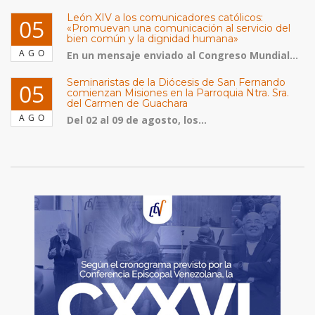
León XIV a los comunicadores católicos:
05
«Promuevan una comunicación al servicio del
bien común y la dignidad humana»
AGO
En un mensaje enviado al Congreso Mundial...
Seminaristas de la Diócesis de San Fernando
05
comienzan Misiones en la Parroquia Ntra. Sra.
del Carmen de Guachara
AGO
Del 02 al 09 de agosto, los...