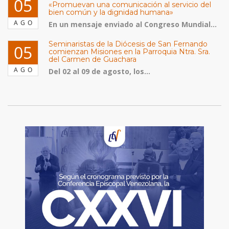
05
«Promuevan una comunicación al servicio del
bien común y la dignidad humana»
AGO
En un mensaje enviado al Congreso Mundial...
Seminaristas de la Diócesis de San Fernando
05
comienzan Misiones en la Parroquia Ntra. Sra.
del Carmen de Guachara
AGO
Del 02 al 09 de agosto, los...