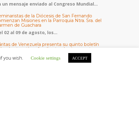
n un mensaje enviado al Congreso Mundial...
eminaristas de la Diócesis de San Fernando
mienzan Misiones en la Parroquia Ntra. Sra. del
armen de Guachara
l 02 al 09 de agosto, los...
áritas de Venezuela presenta su quinto boletín
bre la atención a familias tras los terremotos
áritas de Venezuela publicó este martes 4...
if you wish.
Cookie settings
ACCEPT
omisión Episcopal de Vida Consagrada por la
ornada Pro Orantibus: La vida contemplativa,
estimonio de fe y esperanza en Venezuela
a Iglesia en Venezuela celebra este jueves...
ATEGORÍAS
V Noticias
omunicado