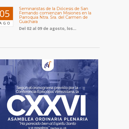
Seminaristas de la Diócesis de San
05
Fernando comienzan Misiones en la
Parroquia Ntra. Sra. del Carmen de
Guachara
AGO
Del 02 al 09 de agosto, los...