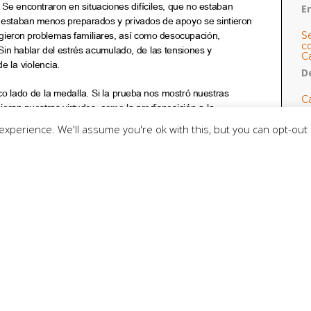
E
S
co
C
De
C
so
C
xperience. We'll assume you're ok with this, but you can opt-out 
C
J
t
L
C
CE
C