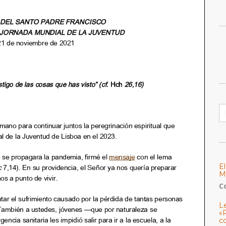
B
E
M
C
L
«
c