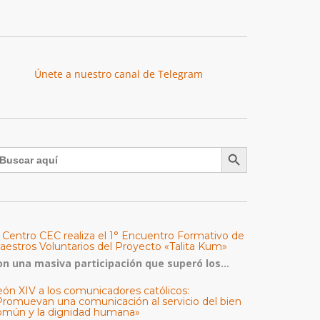
Únete a nuestro canal de Telegram
Botón de búsqueda
uscar:
l Centro CEC realiza el 1° Encuentro Formativo de
aestros Voluntarios del Proyecto «Talita Kum»
on una masiva participación que superó los...
eón XIV a los comunicadores católicos:
Promuevan una comunicación al servicio del bien
omún y la dignidad humana»