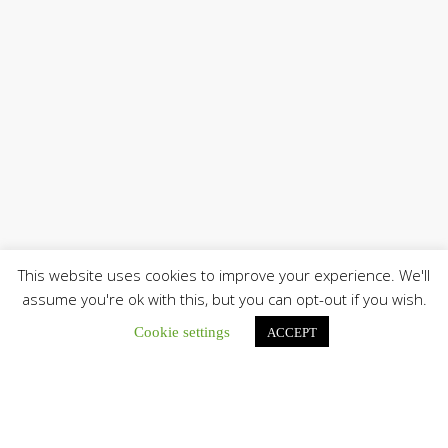
This website uses cookies to improve your experience. We'll
assume you're ok with this, but you can opt-out if you wish.
Cookie settings
ACCEPT
Únete a nuestro canal de Telegram
Botón de búsqu
Buscar: