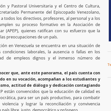
ón y Pastoral Universitaria y el Centro de Cultura,
cretariado Permanente del Episcopado Venezolano,
 todos los directivos, profesores, al personal y a los
cumplen su proceso formativo en la Asociación de
r (APEP), quienes ratifican con su esfuerzo que la
 las preocupaciones de un país.
ción en Venezuela se encuentra en una situación de
 condiciones laborales, la ausencia o fallas en los
ilidad de empleos dignos y el inmenso número de
T
ocer que, ante este panorama, el país cuenta con
do en su vocación, acompañan a los estudiantes y
asmo, actitud de diálogo y dedicación contagiando
EP están convencidos que la educación de calidad es
ocrática, para ser un país productivo, para combatir
 violencia y lograr la reconciliación y convivencia
n país libre, justo, democrático y próspero.