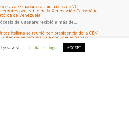
iócesis de Guanare recibió a más de 70
acerdotes para retiro de la Renovación Carismática
atólica de Venezuela
iócesis de Guanare recibió a más de...
ritas Italiana se reunió con presidencia de la CEV
Cáritas de Venezuela para conocer el trabajo
umanitario por terremotos del 24 de junio
if you wish.
Cookie settings
ACCEPT
na delegación encabezada por el padre Marco...
l Centro CEC realiza el 1° Encuentro Formativo de
aestros Voluntarios del Proyecto «Talita Kum»
on una masiva participación que superó los...
ATEGORÍAS
V Noticias
omunicado
estacadas