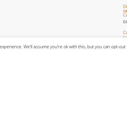
D
s
C
D
Cá
y 
h
xperience. We'll assume you're ok with this, but you can opt-out 
U
E
M
C
C
CE
C
D