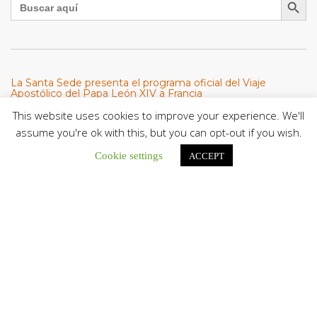
La Santa Sede presenta el programa oficial del Viaje
Apostólico del Papa León XIV a Francia
La Oficina de Prensa de la Santa...
This website uses cookies to improve your experience. We'll
assume you're ok with this, but you can opt-out if you wish.
Diócesis de San Cristóbal celebró 416 años del Santo Cristo
Cookie settings
ACCEPT
de La Grita con un llamado a la solidaridad y la dignidad
humana
En el marco de la solemnidad por...
Diócesis de Guanare recibió a más de 70 sacerdotes para
retiro de la Renovación Carismática Católica de Venezuela
Diócesis de Guanare recibió a más de...
Cáritas Italiana se reunió con presidencia de la CEV y Cáritas
de Venezuela para conocer el trabajo humanitario por
terremotos del 24 de junio
Una delegación encabezada por el padre Marco...