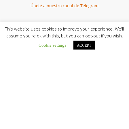
Únete a nuestro canal de Telegram
This website uses cookies to improve your experience. We'll
Botón de búsqu
assume you're ok with this, but you can opt-out if you wish.
Buscar:
Cookie settings
ACCEPT
El Centro CEC realiza el 1° Encuentro Formativo de
Maestros Voluntarios del Proyecto «Talita Kum»
Con una masiva participación que superó los...
León XIV a los comunicadores católicos: «Promuevan una
comunicación al servicio del bien común y la dignidad
humana»
En un mensaje enviado al Congreso Mundial...
Seminaristas de la Diócesis de San Fernando comienzan
Misiones en la Parroquia Ntra. Sra. del Carmen de Guachara