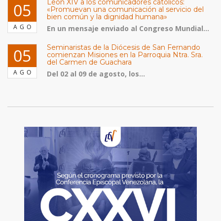
León XIV a los comunicadores católicos:
05
«Promuevan una comunicación al servicio del
bien común y la dignidad humana»
AGO
En un mensaje enviado al Congreso Mundial...
Seminaristas de la Diócesis de San Fernando
05
comienzan Misiones en la Parroquia Ntra. Sra.
del Carmen de Guachara
AGO
Del 02 al 09 de agosto, los...