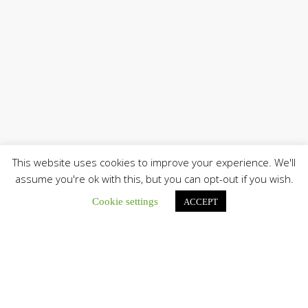
This website uses cookies to improve your experience. We'll
assume you're ok with this, but you can opt-out if you wish.
Únete a nuestro canal de Telegram
Cookie settings
ACCEPT
Botón de búsqu
Buscar: