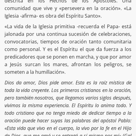
descrita en los Hechos de los Apóstoles. Una
comunidad que vive y «persevera en la oración». «La
Iglesia -afirma- es obra del Espíritu Santo».
«La vida de la Iglesia primitiva -recuerda el Papa- está
jalonada por una continua sucesión de celebraciones,
convocatorias, tiempos de oración tanto comunitaria
como personal. Y es el Espíritu el que da fuerza a los
predicadores que se ponen en marcha, y que por amor
a Jesús surcan los mares, afrontan los peligros, se
someten a la humillación».
Dios da amor, Dios pide amor. Esta es la raíz mística de
toda la vida creyente. Los primeros cristianos en la oración,
pero también nosotros, que llegamos varios siglos después,
vivimos la misma experiencia. El Espíritu lo anima todo. Y
todo cristiano que no tenga miedo de dedicar tiempo a la
oración puede hacer suyas las palabras del apóstol Pablo:
«Esta vida que vivo en el cuerpo, la vivo por la fe en el Hijo
de Dios, que me amó y se entregó a sí mismo por mí» (Gal