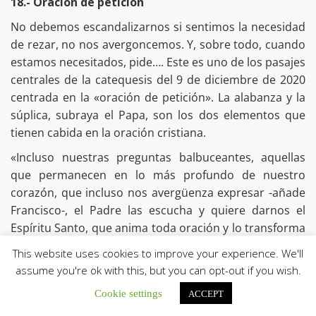
18.- Oración de petición
No debemos escandalizarnos si sentimos la necesidad
de rezar, no nos avergoncemos. Y, sobre todo, cuando
estamos necesitados, pide…. Este es uno de los pasajes
centrales de la catequesis del 9 de diciembre de 2020
centrada en la «oración de petición». La alabanza y la
súplica, subraya el Papa, son los dos elementos que
tienen cabida en la oración cristiana.
«Incluso nuestras preguntas balbuceantes, aquellas
que permanecen en lo más profundo de nuestro
corazón, que incluso nos avergüenza expresar -añade
Francisco-, el Padre las escucha y quiere darnos el
Espíritu Santo, que anima toda oración y lo transforma
todo.
This website uses cookies to improve your experience. We'll
Es una cuestión de paciencia, siempre, de aguantar la
assume you're ok with this, but you can opt-out if you wish.
espera. Estamos en el tiempo de Adviento, un tiempo
Cookie settings
ACCEPT
típicamente de espera de la Navidad. Estamos esperando.