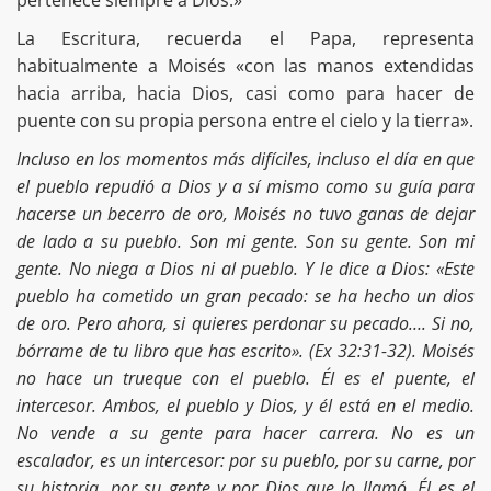
pertenece siempre a Dios.»
La Escritura, recuerda el Papa, representa
habitualmente a Moisés «con las manos extendidas
hacia arriba, hacia Dios, casi como para hacer de
puente con su propia persona entre el cielo y la tierra».
Incluso en los momentos más difíciles, incluso el día en que
el pueblo repudió a Dios y a sí mismo como su guía para
hacerse un becerro de oro, Moisés no tuvo ganas de dejar
de lado a su pueblo. Son mi gente. Son su gente. Son mi
gente. No niega a Dios ni al pueblo. Y le dice a Dios: «Este
pueblo ha cometido un gran pecado: se ha hecho un dios
de oro. Pero ahora, si quieres perdonar su pecado…. Si no,
bórrame de tu libro que has escrito». (Ex 32:31-32). Moisés
no hace un trueque con el pueblo. Él es el puente, el
intercesor. Ambos, el pueblo y Dios, y él está en el medio.
No vende a su gente para hacer carrera. No es un
escalador, es un intercesor: por su pueblo, por su carne, por
su historia, por su gente y por Dios que lo llamó. Él es el