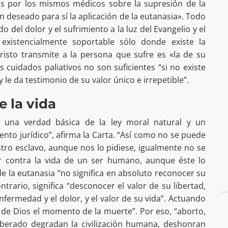
s por los mismos médicos sobre la supresión de la
 deseado para sí la aplicación de la eutanasia». Todo
 del dolor y el sufrimiento a la luz del Evangelio y el
s existencialmente soportable sólo donde existe la
risto transmite a la persona que sufre es «la de su
s cuidados paliativos no son suficientes “si no existe
y le da testimonio de su valor único e irrepetible”.
e la vida
es una verdad básica de la ley moral natural y un
to jurídico”, afirma la Carta. “Así como no se puede
ro esclavo, aunque nos lo pidiese, igualmente no se
r contra la vida de un ser humano, aunque éste lo
e la eutanasia “no significa en absoluto reconocer su
ntrario, significa “desconocer el valor de su libertad,
fermedad y el dolor, y el valor de su vida”. Actuando
 de Dios el momento de la muerte”. Por eso, “aborto,
liberado degradan la civilización humana, deshonran