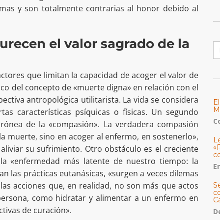
imas y son totalmente contrarias al honor debido al
recen el valor sagrado de la
B
tores que limitan la capacidad de acoger el valor de
voco del concepto de «muerte digna» en relación con el
ectiva antropológica utilitarista. La vida se considera
E
M
tas características psíquicas o físicas. Un segundo
C
rrónea de la «compasión». La verdadera compasión
a muerte, sino en acoger al enfermo, en sostenerlo»,
L
«
aliviar su sufrimiento. Otro obstáculo es el creciente
c
e la «enfermedad más latente de nuestro tiempo: la
E
zan las prácticas eutanásicas, «surgen a veces dilemas
las acciones que, en realidad, no son más que actos
S
co
persona, como hidratar y alimentar a un enfermo en
C
ctivas de curación».
De