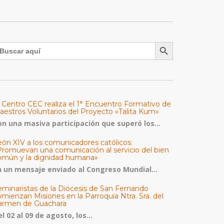
Botón de búsqueda
uscar:
l Centro CEC realiza el 1° Encuentro Formativo de
aestros Voluntarios del Proyecto «Talita Kum»
on una masiva participación que superó los...
eón XIV a los comunicadores católicos:
Promuevan una comunicación al servicio del bien
omún y la dignidad humana»
n un mensaje enviado al Congreso Mundial...
eminaristas de la Diócesis de San Fernando
mienzan Misiones en la Parroquia Ntra. Sra. del
armen de Guachara
l 02 al 09 de agosto, los...