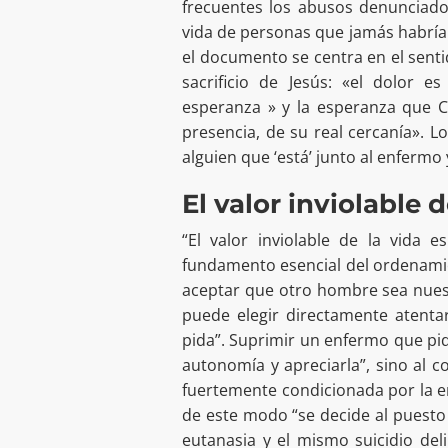
frecuentes los abusos denunciado
vida de personas que jamás habrían
el documento se centra en el sentido
sacrificio de Jesús: «el dolor e
esperanza » y la esperanza que C
presencia, de su real cercanía». Lo
alguien que ‘está’ junto al enfermo 
El valor inviolable d
“El valor inviolable de la vida 
fundamento esencial del ordenamien
aceptar que otro hombre sea nuest
puede elegir directamente atenta
pida”. Suprimir un enfermo que pid
autonomía y apreciarla”, sino al co
fuertemente condicionada por la en
de este modo “se decide al puesto
eutanasia y el mismo suicidio de