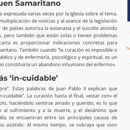
Buen Samaritano
ya expresada varias veces por la Iglesia sobre el tema,
ultiplicación de noticias y al avance de la legislación
 países autoriza la eutanasia y el suicidio asistido
, pero también que están solas o tienen problemas
 carta es proporcionar indicaciones concretas para
T
maritano. También cuando “la curación es imposible o
ico y de enfermería, psicológico y espiritual, es un
ario constituiría un abandono inhumano del enfermo».
ás ‘in-cuidable’
mpre”. Estas palabras de Juan Pablo II explican que
-cuidable”. La curación hasta el final, «estar con» el
o, haciéndolo sentirse amado y querido, es lo que
o al sufrimiento y a la muerte, y el desánimo que
día se encuentran entre las principales causas de
idio asistido. Al mismo tiempo, se subraya que «son