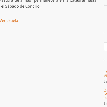
“Pastora de almas” permanecerá en la Catedral hasta
 el Sábado de Concilio.
 Venezuela
B
L
Vi
La
Di
Sa
s
E