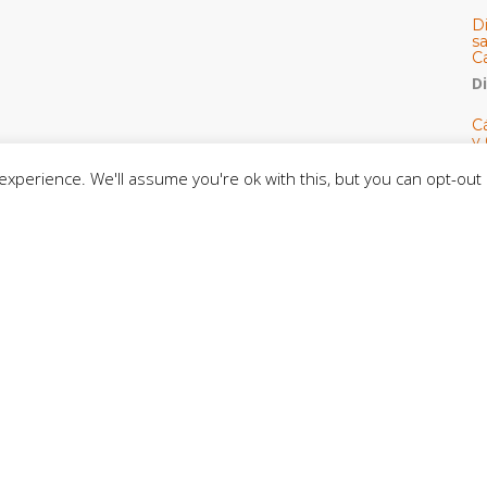
D
s
C
D
Cá
y 
h
xperience. We'll assume you're ok with this, but you can opt-out 
U
E
M
C
C
CE
C
D