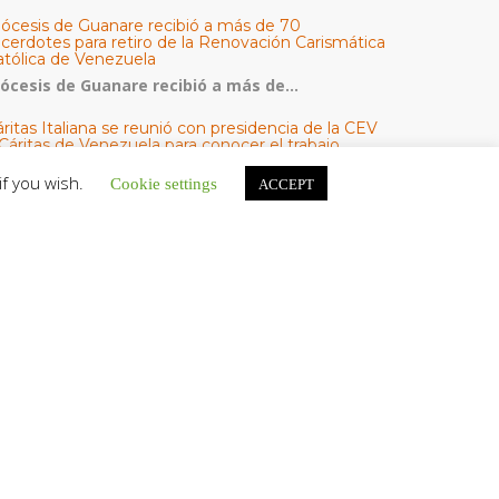
iócesis de Guanare recibió a más de 70
acerdotes para retiro de la Renovación Carismática
atólica de Venezuela
iócesis de Guanare recibió a más de...
ritas Italiana se reunió con presidencia de la CEV
Cáritas de Venezuela para conocer el trabajo
umanitario por terremotos del 24 de junio
if you wish.
Cookie settings
ACCEPT
na delegación encabezada por el padre Marco...
l Centro CEC realiza el 1° Encuentro Formativo de
aestros Voluntarios del Proyecto «Talita Kum»
on una masiva participación que superó los...
ATEGORÍAS
V Noticias
omunicado
estacadas