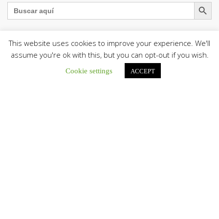
Botón de búsqu
Buscar:
This website uses cookies to improve your experience. We'll
assume you're ok with this, but you can opt-out if you wish.
La Santa Sede presenta el programa oficial del Viaje
Apostólico del Papa León XIV a Francia
Cookie settings
ACCEPT
La Oficina de Prensa de la Santa...
Diócesis de San Cristóbal celebró 416 años del Santo Cristo
de La Grita con un llamado a la solidaridad y la dignidad
humana
En el marco de la solemnidad por...
Diócesis de Guanare recibió a más de 70 sacerdotes para
retiro de la Renovación Carismática Católica de Venezuela
Diócesis de Guanare recibió a más de...
Cáritas Italiana se reunió con presidencia de la CEV y Cáritas
de Venezuela para conocer el trabajo humanitario por
terremotos del 24 de junio