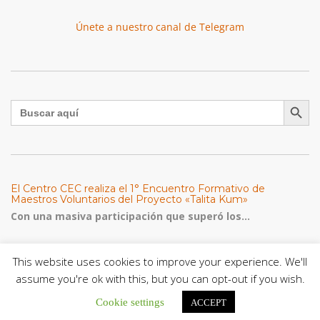
Únete a nuestro canal de Telegram
Botón de búsqu
Buscar:
El Centro CEC realiza el 1° Encuentro Formativo de
Maestros Voluntarios del Proyecto «Talita Kum»
Con una masiva participación que superó los...
León XIV a los comunicadores católicos: «Promuevan una
This website uses cookies to improve your experience. We'll
comunicación al servicio del bien común y la dignidad
humana»
assume you're ok with this, but you can opt-out if you wish.
En un mensaje enviado al Congreso Mundial...
Cookie settings
ACCEPT
Seminaristas de la Diócesis de San Fernando comienzan