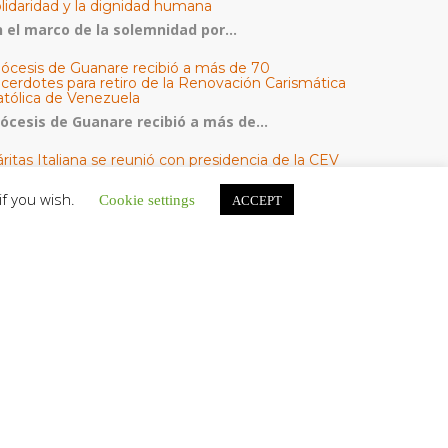
olidaridad y la dignidad humana
n el marco de la solemnidad por...
iócesis de Guanare recibió a más de 70
acerdotes para retiro de la Renovación Carismática
atólica de Venezuela
iócesis de Guanare recibió a más de...
ritas Italiana se reunió con presidencia de la CEV
Cáritas de Venezuela para conocer el trabajo
umanitario por terremotos del 24 de junio
if you wish.
Cookie settings
ACCEPT
na delegación encabezada por el padre Marco...
l Centro CEC realiza el 1° Encuentro Formativo de
aestros Voluntarios del Proyecto «Talita Kum»
on una masiva participación que superó los...
ATEGORÍAS
V Noticias