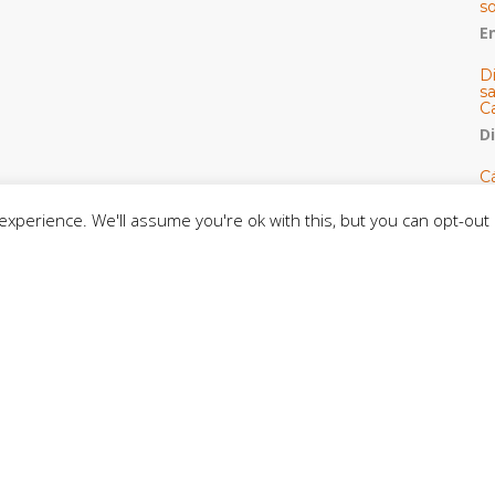
s
E
D
s
C
D
Cá
y 
h
xperience. We'll assume you're ok with this, but you can opt-out 
U
E
M
C
C
CE