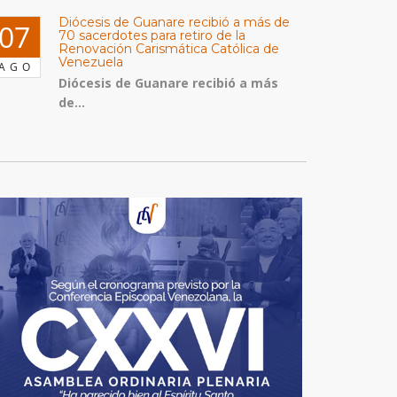
Diócesis de Guanare recibió a más de
07
70 sacerdotes para retiro de la
Renovación Carismática Católica de
Venezuela
AGO
Diócesis de Guanare recibió a más
de...