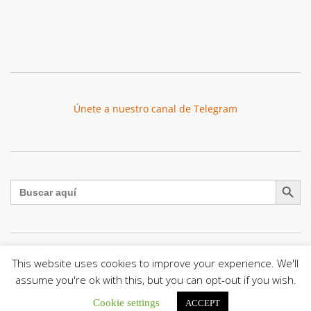
Únete a nuestro canal de Telegram
Botón de búsqu
Buscar:
This website uses cookies to improve your experience. We'll
El Centro CEC realiza el 1° Encuentro Formativo de
Maestros Voluntarios del Proyecto «Talita Kum»
assume you're ok with this, but you can opt-out if you wish.
Con una masiva participación que superó los...
Cookie settings
ACCEPT