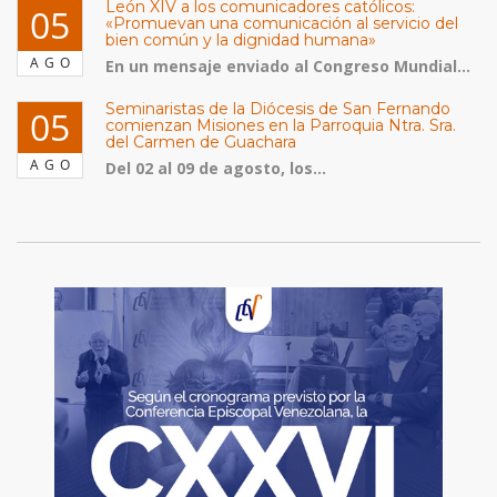
León XIV a los comunicadores católicos:
05
«Promuevan una comunicación al servicio del
bien común y la dignidad humana»
AGO
En un mensaje enviado al Congreso Mundial...
Seminaristas de la Diócesis de San Fernando
05
comienzan Misiones en la Parroquia Ntra. Sra.
del Carmen de Guachara
AGO
Del 02 al 09 de agosto, los...