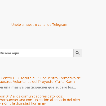
Únete a nuestro canal de Telegram
Botón de búsqueda
uscar:
l Centro CEC realiza el 1° Encuentro Formativo de
aestros Voluntarios del Proyecto «Talita Kum»
on una masiva participación que superó los...
eón XIV a los comunicadores católicos:
Promuevan una comunicación al servicio del bien
omún y la dignidad humana»