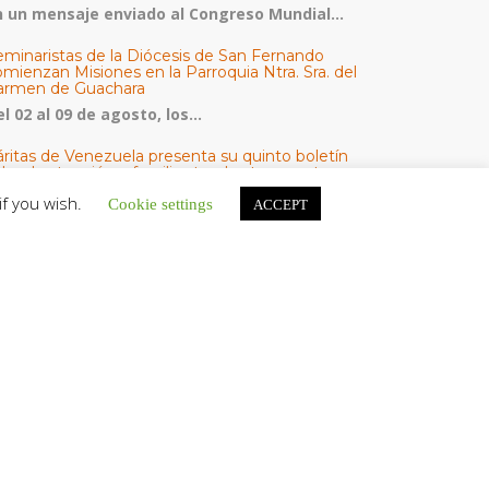
n un mensaje enviado al Congreso Mundial...
eminaristas de la Diócesis de San Fernando
mienzan Misiones en la Parroquia Ntra. Sra. del
armen de Guachara
l 02 al 09 de agosto, los...
áritas de Venezuela presenta su quinto boletín
bre la atención a familias tras los terremotos
áritas de Venezuela publicó este martes 4...
if you wish.
Cookie settings
ACCEPT
omisión Episcopal de Vida Consagrada por la
ornada Pro Orantibus: La vida contemplativa,
estimonio de fe y esperanza en Venezuela
a Iglesia en Venezuela celebra este jueves...
ATEGORÍAS
V Noticias
omunicado