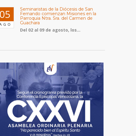
Seminaristas de la Diócesis de San
05
Fernando comienzan Misiones en la
Parroquia Ntra. Sra. del Carmen de
Guachara
AGO
Del 02 al 09 de agosto, los...