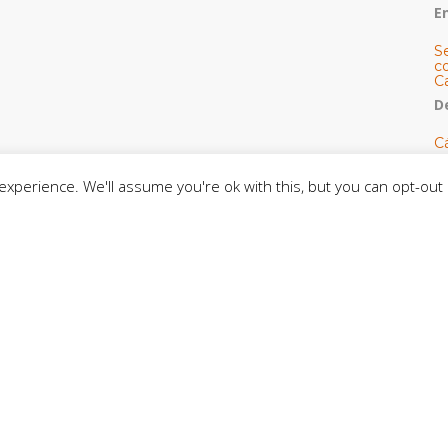
E
S
co
C
De
C
so
C
xperience. We'll assume you're ok with this, but you can opt-out 
C
J
t
L
C
CE
C